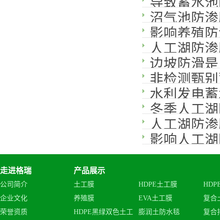
导致蓄水池
沼气池防渗
影响养殖防
人工湖防渗
边坡防滑是
非检测甄别
水利发电蓄
冬季人工湖
人工湖防渗
影响人工湖
走进格瑞
产品展示
公司简介
土工膜
HDPE土工膜
HDP
企业文化
养殖膜
EVA土工膜
复合
荣誉资质
HDPE黑绿双色土工
膨润土防水毯
复合