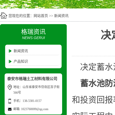
您现在的位置：
网站首页
>>
新闻资讯
格瑞资讯
决
NEWS GERUI
新闻资讯
产品知识
决定蓄水
泰安市格瑞土工材料有限公司
蓄水池防
地址：山东省泰安市岱岳区百子街
566号
和投资回报
手机：138-5381-0157
邮箱: 1023760699@qq.com