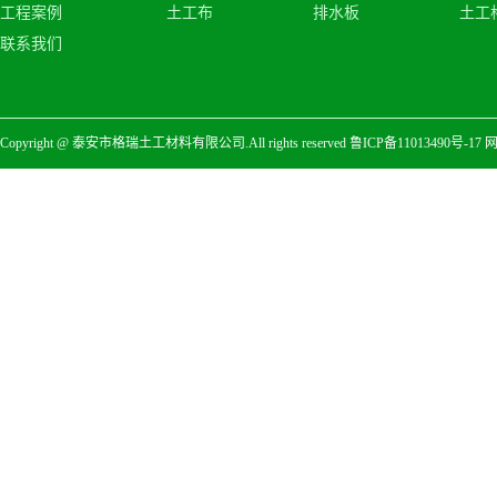
工程案例
土工布
排水板
土工
膜
联系我们
Copyright @ 泰安市格瑞土工材料有限公司.All rights reserved
鲁ICP备11013490号-17