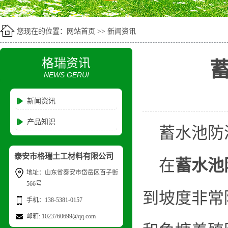
您现在的位置：
网站首页
>>
新闻资讯
格瑞资讯
NEWS GERUI
新闻资讯
产品知识
蓄水池防
泰安市格瑞土工材料有限公司
在
蓄水池
地址：山东省泰安市岱岳区百子街
566号
到坡度非常
手机：138-5381-0157
邮箱: 1023760699@qq.com