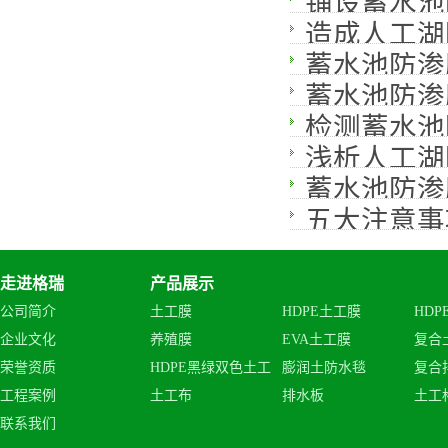
铺设蓄水池
造成人工湖
蓄水池防渗
蓄水池防渗
检测蓄水池
浅析人工湖
蓄水池防渗
五大注意事
走进格瑞
产品展示
公司简介
土工膜
HDPE土工膜
HDP
企业文化
养殖膜
EVA土工膜
复合
荣誉资质
HDPE黑绿双色土工
膨润土防水毯
复合
工程案例
土工布
排水板
土工
膜
联系我们