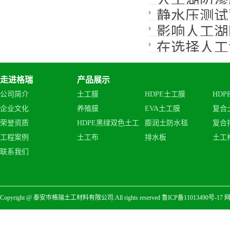
静水压测试
影响人工湖
在选择人工
走进格瑞
产品展示
公司简介
土工膜
HDPE土工膜
HDP
企业文化
养殖膜
EVA土工膜
复合
荣誉资质
HDPE黑绿双色土工
膨润土防水毯
复合
工程案例
土工布
排水板
土工
膜
联系我们
Copyright @ 泰安市格瑞土工材料有限公司.All rights reserved
鲁ICP备11013490号-17