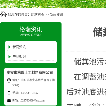
您现在的位置：
网站首页
>>
新闻资讯
格瑞资讯
储
NEWS GERUI
新闻资讯
产品知识
储粪池污
泰安市格瑞土工材料有限公司
在调蓄池的
地址：山东省泰安市岱岳区百子街
566号
后对池底进
手机：138-5381-0157
邮箱: 1023760699@qq.com