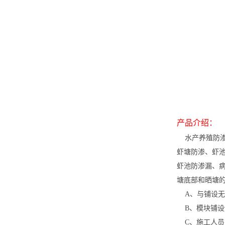
产品介绍：
水产养殖防渗
虾塘防渗、虾
虾池防渗漏、病
塘底部和晒塘
A、与铺设无
B、模块铺设
C、施工人员