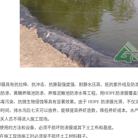
膜具有抗拉伸、抗冲击、抗撕裂强度强、耐静水压高、抵抗紫外线及防渗
池防渗、黄鳝养殖池防渗、养殖泥鳅池防渗水等工程。用HDPE防渗膜覆
毒污染、抗微生物侵蚀等具有显著效果。由于 HDPE 防渗膜光滑，不
的时间，排水沟后七天可以放养，能够提高养虾造数，降低养虾成本。水
关人员不得进入施工现场。
使用的方法和设备，必须不损坏防渗膜或其下土工布和基底。
在施工现场施工时必须穿不损坏土工材料鞋子。