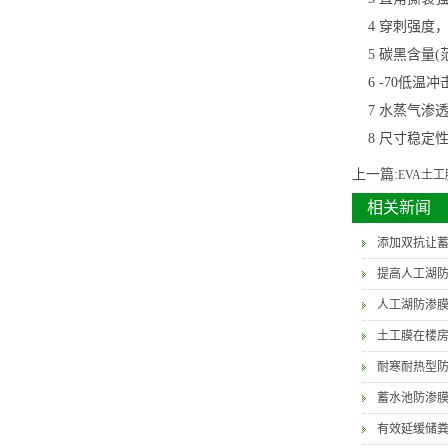
4 穿刺强度，N 24
5 碳黑含量(范围)
6 -70低温冲
7 水蒸气渗透系数
8 尺寸稳定性 
上一篇:
EVA土工
相关新闻
添加双抗让
提高人工湖
人工湖防渗
土工膜在楼
耐寒耐热型
蓄水池防渗
有效延缓储