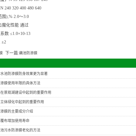
0 320 400 480 640
,% 2.0～3.0
击魔化性能 通过
 ≤1.0×10-13
±2
下一篇:
膜
藕池防渗膜
蓄水池防渗膜防身效果更为显著
防渗膜使用年限的具体方法
膜在景观湖建设中起到的重要作用
房立体绿化中起到的重要作用
防渗膜的主要成分介绍
膜覆布增加使用寿命
粪池污水防渗膜老化的方法