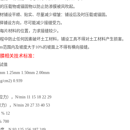
的压载物或锚固物以防止防渗膜被风吹起。
材铺设平顺、贴实、尽量减少褶皱：铺设后及时压载或锚固。
择铺设方向，尽可能减少接缝受力。
每片材料的位置，力求接缝较少。
程中防止任何因素破坏土工材料，铺设工具不得对土工材料产生损害。
5m范围内及坡度大于10%的坡面上不得有横向接缝。
膜相关技术标准：
试值
m 1.25mm 1.50mm 2.00mm
m2) 0.939
能
/min 11 15 18 22 29
/min 20 27 33 40 53
 12
700
93 125 156 187 249