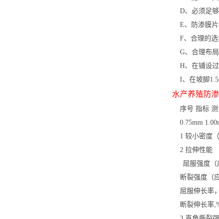
D、必须足够
E、防渗膜片
F、合理的选
G、合理布局
H、在铺设过
I、在坡脚1.
水产养殖防渗
序号 指标 测
0.75mm 1.00m
1 较小密度（g/c
2 拉伸性
屈服强度（应力），N
断裂强度（应力），N
屈服伸长率，%
断裂伸长率,% 
3 直角撕裂强度，N 